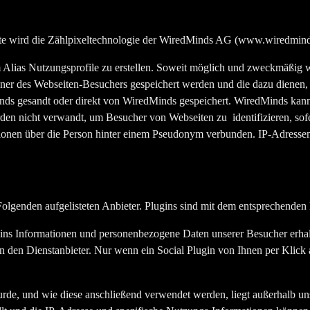
te wird die Zählpixeltechnologie der WiredMinds AG (www.wiredminds
em Alias Nutzungsprofile zu erstellen. Soweit möglich und zweckmäßig
hner des Webseiten-Besuchers gespeichert werden und die dazu dienen
s gesandt oder direkt von WiredMinds gespeichert. WiredMinds kann d
den nicht verwandt, um Besucher von Webseiten zu identifizieren, sof
ionen über die Person hinter einem Pseudonym verbunden. IP-Adresse
Folgenden aufgelisteten Anbieter. Plugins sind mit dem entsprechende
ns Informationen und personenbezogene Daten unserer Besucher erhalte
n den Dienstanbieter. Nur wenn ein Social Plugin von Ihnen per Klick
wurde, und wie diese anschließend verwendet werden, liegt außerhalb uns