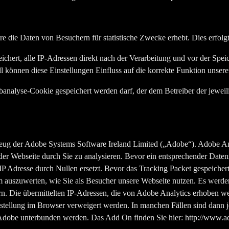
 die Daten von Besuchern für statistische Zwecke erhebt. Dies erfolg
chert, alle IP-Adressen direkt nach der Verarbeitung und vor der Spei
 können diese Einstellungen Einfluss auf die korrekte Funktion unser
analyse-Cookie gespeichert werden darf, der dem Betreiber der jeweil
ug der Adobe Systems Software Ireland Limited („Adobe“). Adobe Anal
er Webseite durch Sie zu analysieren. Bevor ein entsprechender Daten
 IP Adresse durch Nullen ersetzt. Bevor das Tracking Packet gespeicher
 auszuwerten, wie Sie als Besucher unsere Webseite nutzen. Es werden Be
rn. Die übermittelten IP-Adressen, die von Adobe Analytics erhoben w
tellung im Browser verweigert werden. In manchen Fällen sind dann je
dobe unterbunden werden. Das Add On finden Sie hier: http://www.ad