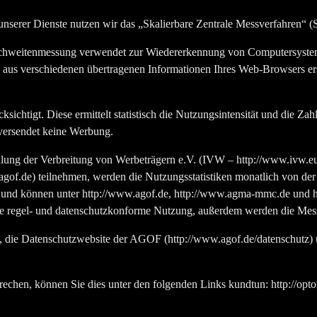
 unserer Dienste nutzen wir das „Skalierbare Zentrale Messverfahren
chweitenmessung verwendet zur Wiedererkennung von Computersystem
e aus verschiedenen übertragenen Informationen Ihres Web-Browsers er
sichtigt. Diese ermittelt statistisch die Nutzungsintensität und die Za
m versendet keine Werbung.
lung der Verbreitung von Werbeträgern e.V. (IVW – http://www.ivw.eu) 
of.de) teilnehmen, werden die Nutzungsstatistiken monatlich von de
und können unter http://www.agof.de, http://www.agma-mmc.de und 
e regel- und datenschutzkonforme Nutzung, außerdem werden die Messd
 die Datenschutzwebsite der AGOF (http://www.agof.de/datenschutz) 
rechen, können Sie dies unter den folgenden Links kundtun: http://opto