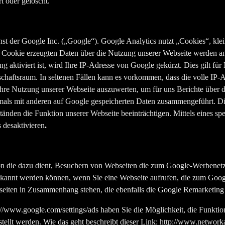
t oder gelöscht.
t der Google Inc. („Google“). Google Analytics nutzt „Cookies“, klei
 Cookie erzeugten Daten über die Nutzung unserer Webseite werden a
 aktiviert ist, wird Ihre IP-Adresse von Google gekürzt. Dies gilt fü
haftsraum. In seltenen Fällen kann es vorkommen, dass die volle IP-
m Ihre Nutzung unserer Webseite auszuwerten, um für uns Berichte übe
niemals mit anderen auf Google gespeicherten Daten zusammengeführt. 
änden die Funktion unserer Webseite beeinträchtigen. Mittels eines s
 desaktivieren
.
 die dazu dient, Besuchern von Webseiten die zum Google-Werbenetzw
erkannt werden können, wenn Sie eine Webseite aufrufen, die zum Go
eiten in Zusammenhang stehen, die ebenfalls die Google Remarketin
p://www.google.com/settings/ads haben Sie die Möglichkeit, die Funkti
tellt werden. Wie das geht beschreibt dieser Link: http://www.network